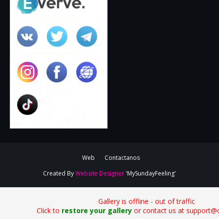
Web
Contactanos
Created By
Website Designer
'MySundayFeeling'
Gallery is offline - out of traffic
Click to
restore your gallery
or contact us at support@