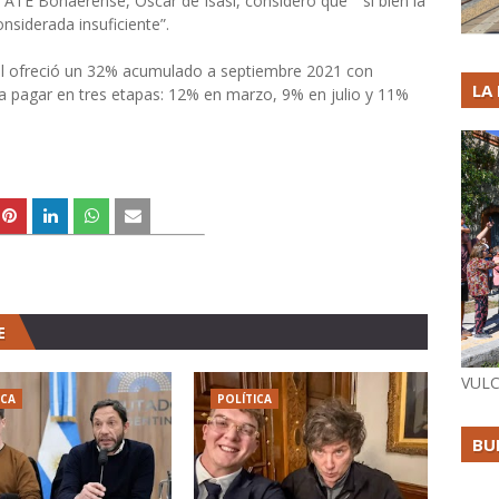
 ATE Bonaerense, Oscar de Isasi, consideró que ““si bien la
nsiderada insuficiente”.
ncial ofreció un 32% acumulado a septiembre 2021 con
LA
 a pagar en tres etapas: 12% en marzo, 9% en julio y 11%
E
VULC
ICA
POLÍTICA
BU