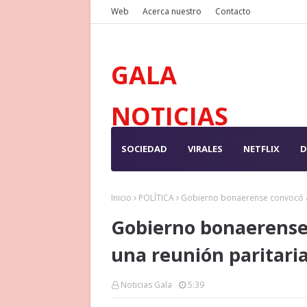
Web
Acerca nuestro
Contacto
GALA
NOTICIAS
SOCIEDAD
VIRALES
NETFLIX
D
Inicio
POLÍTICA
Gobierno bonaerense convocó a l
Gobierno bonaerense 
una reunión paritaria
Noticias Gala
5:39