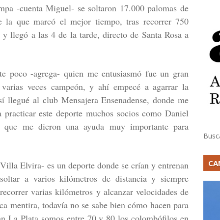
mpa -cuenta Miguel- se soltaron 17.000 palomas de
e la que marcó el mejor tiempo, tras recorrer 750
 y llegó a las 4 de la tarde, directo de Santa Rosa a
te poco -agrega- quien me entusiasmó fue un gran
, varias veces campeón, y ahí empecé a agarrar la
sí llegué al club Mensajera Ensenadense, donde me
ra practicar este deporte muchos socios como Daniel
s, que me dieron una ayuda muy importante para
Busc
CA
 Villa Elvira- es un deporte donde se crían y entrenan
oltar a varios kilómetros de distancia y siempre
recorrer varias kilómetros y alcanzar velocidades de
ca mentira, todavía no se sabe bien cómo hacen para
an La Plata somos entre 70 y 80 los colombófilos en