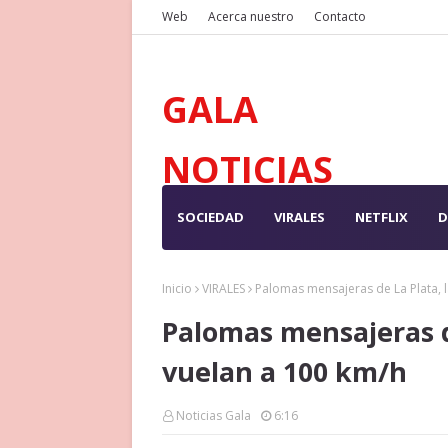
Web
Acerca nuestro
Contacto
GALA
NOTICIAS
SOCIEDAD
VIRALES
NETFLIX
D
Inicio
VIRALES
Palomas mensajeras de La Plata, l
Palomas mensajeras de
vuelan a 100 km/h
Noticias Gala
6:16