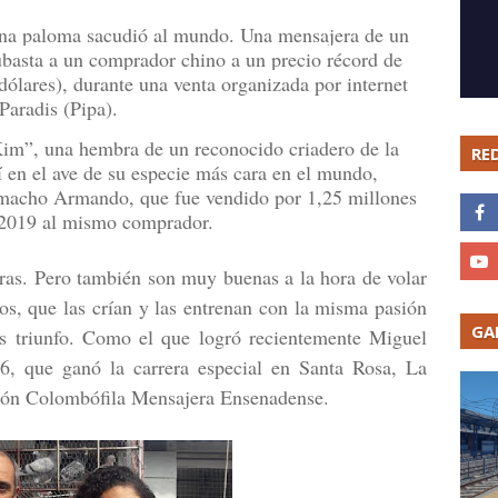
una paloma sacudió al mundo. Una mensajera de un
ubasta a un comprador chino a un precio récord de
dólares), durante una venta organizada por internet
 Paradis (Pipa).
im”, una hembra de un reconocido criadero de la
RE
í en el ave de su especie más cara en el mundo,
l macho Armando, que fue vendido por 1,25 millones
n 2019 al mismo comprador.
aras. Pero también son muy buenas a la hora de volar
os, que las crían y las entrenan con la misma pasión
GA
as triunfo. Como el que logró recientemente Miguel
6, que ganó la carrera especial en Santa Rosa, La
ción Colombófila Mensajera Ensenadense.