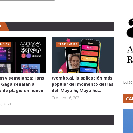
E
NCIAS
TENDENCIAS
n y semejanza: Fans
Wombo.ai, la aplicación más
Busc
 Gaga señalan a
popular del momento detrás
y de plagio en nuevo
del 'Maya hi, Maya hu...'
Marzo 16, 2021
CA
3, 2021