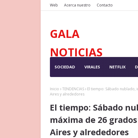
Web
Acerca nuestro
Contacto
GALA
NOTICIAS
SOCIEDAD
VIRALES
NETFLIX
D
Inicio
TENDENCIAS
El tiempo: Sábado nublado, 
Aires y alrededores
El tiempo: Sábado nu
máxima de 26 grados
Aires y alrededores