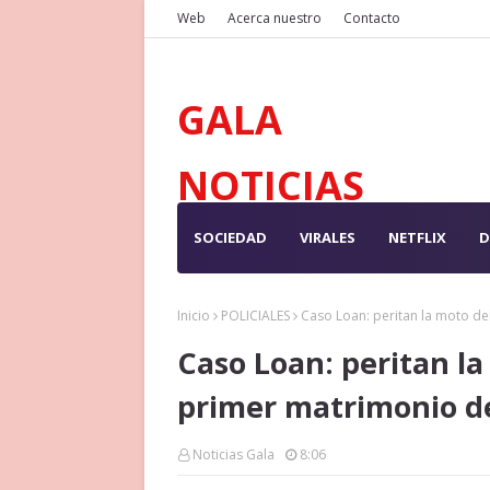
Web
Acerca nuestro
Contacto
GALA
NOTICIAS
SOCIEDAD
VIRALES
NETFLIX
D
Inicio
POLICIALES
Caso Loan: peritan la moto del
Caso Loan: peritan la 
primer matrimonio d
Noticias Gala
8:06