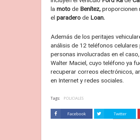
incluyen el vehículo
Ford Ka
de
Cai
la
moto
de
Benítez,
proporcionen 
el
paradero
de
Loan.
Además de los peritajes vehiculares
análisis de 12 teléfonos celulares
personas involucradas en el caso,
Walter Maciel, cuyo teléfono ya fu
recuperar correos electrónicos, a
en Internet y redes sociales.
Tags:
POLICIALES
Facebook
Twitter