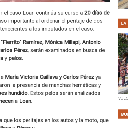
por el caso Loan continúa su curso a
20 días de
paso importante al ordenar el peritaje de dos
LA
tenecientes a los imputados en el caso.
 "Fierrito" Ramírez, Mónica Millapi, Antonio
Carlos Pérez
, serán examinados en busca de
na
y
pelos.
 de
María Victoria Caillava y Carlos Pérez
ya
laron la presencia de manchas hemáticas y
pes hundido.
Estos pelos serán analizados
VULC
necen
a
Loan.
BU
a que los peritajes en los autos y la moto, que