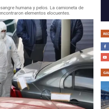
e sangre humana y pelos. La camioneta de
y encontraron elementos elocuentes.
RE
GA