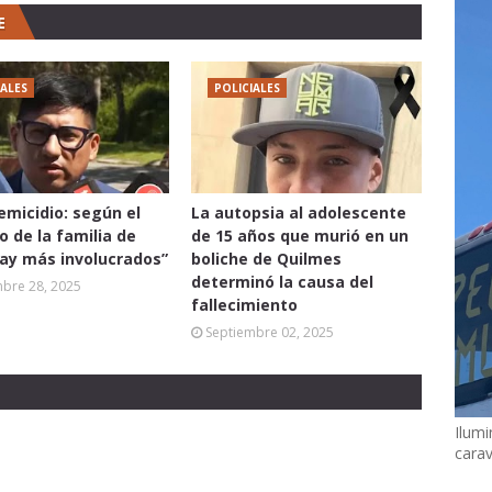
E
IALES
POLICIALES
femicidio: según el
La autopsia al adolescente
 de la familia de
de 15 años que murió en un
hay más involucrados”
boliche de Quilmes
determinó la causa del
mbre 28, 2025
fallecimiento
Septiembre 02, 2025
Ilumi
cara