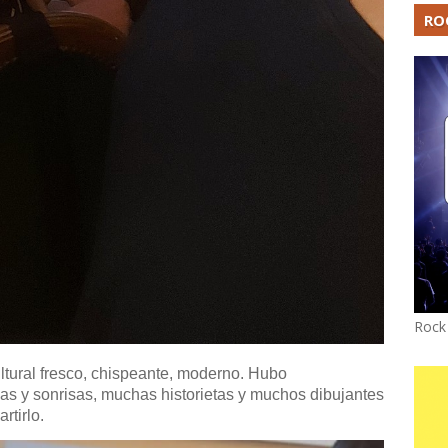
RO
Rock
ultural fresco, chispeante, moderno. Hubo
risas y sonrisas, muchas historietas y muchos dibujantes
rtirlo.