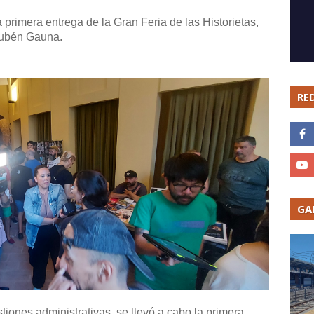
 primera entrega de la Gran Feria de las Historietas,
o Rubén Gauna.
RE
GA
ones administrativas, se llevó a cabo la primera