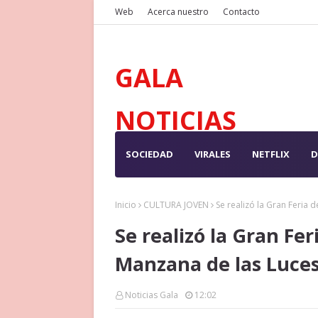
Web
Acerca nuestro
Contacto
GALA
NOTICIAS
SOCIEDAD
VIRALES
NETFLIX
D
Inicio
CULTURA JOVEN
Se realizó la Gran Feria 
Se realizó la Gran Fer
Manzana de las Luce
Noticias Gala
12:02