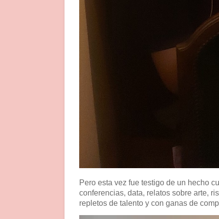
Pero esta vez fue testigo de un hecho c
conferencias, data, relatos sobre arte, 
repletos de talento y con ganas de compa