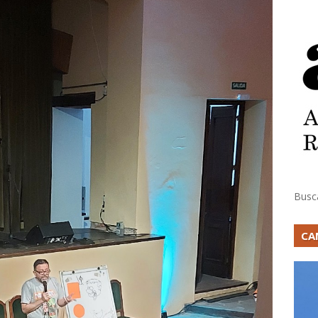
Busc
CA