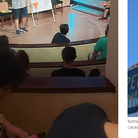
Ilumi
cara