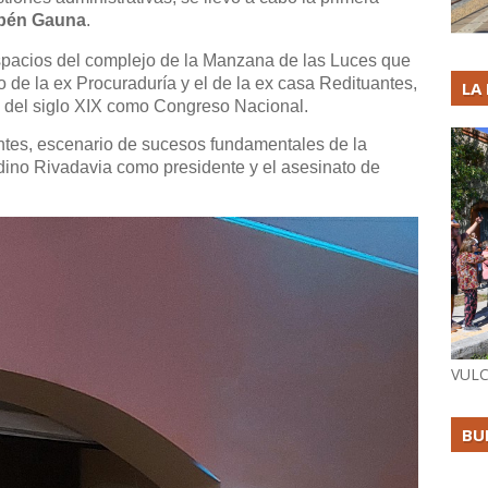
bén Gauna
.
 espacios del complejo de la Manzana de las Luces que
o de la ex Procuraduría y el de la ex casa Redituantes,
LA
lo del siglo XIX como Congreso Nacional.
ntes, escenario de sucesos fundamentales de la
rdino Rivadavia como presidente y el asesinato de
VULC
BU