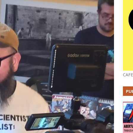
CAFE
PU