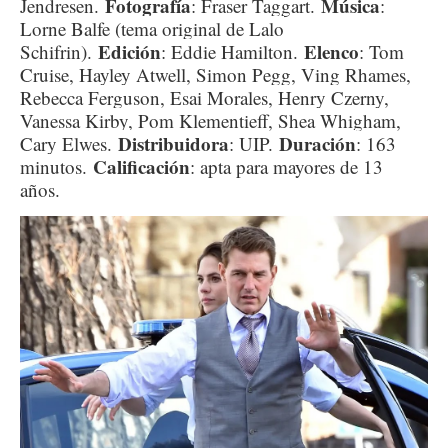
Fotografía
Música
Jendresen.
: Fraser Taggart.
:
Lorne Balfe (tema original de Lalo
Edición
Elenco
Schifrin).
: Eddie Hamilton.
: Tom
Cruise, Hayley Atwell, Simon Pegg, Ving Rhames,
Rebecca Ferguson, Esai Morales, Henry Czerny,
Vanessa Kirby, Pom Klementieff, Shea Whigham,
Distribuidora
Duración
Cary Elwes.
: UIP.
: 163
Calificación
minutos.
: apta para mayores de 13
años.