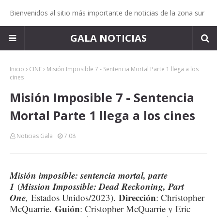
Bienvenidos al sitio más importante de noticias de la zona sur
GALA NOTICIAS
Inicio
CINE
Misión Imposible 7 - Sentencia Mortal Parte 1 llega a los
cines
Misión Imposible 7 - Sentencia
Mortal Parte 1 llega a los cines
Noticias Gala
7:08
Misión imposible: sentencia mortal, parte
1
Mission Impossible: Dead Reckoning, Part
(
One
Dirección
,
Estados Unidos/2023).
: Christopher
Guión
McQuarrie.
: Cristopher McQuarrie y Eric