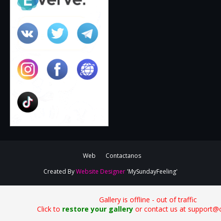
Web
Contactanos
Created By
Website Designer
'MySundayFeeling'
Gallery is offline - out of traffic
Click to
restore your gallery
or contact us at support@