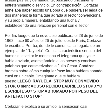
actitud pasiva y demandante, buscando únicamente
entretenimiento o servicio. En contraposición, Cortázar
anhelaba haber escrito una obra que pudiera ser leída de
dos maneras: la forma que agrada al lector convencional
y su propia manera, entablando una lucha y
estableciendo una relación personal con el lector.
Por fin, luego que la novela se publicara el 28 de junio de
1963, hace 60 años, el 26 de julio, desde París, Cortázar
le escribe a Porrúa, donde le comunica la llegada de un
ejemplar de "Rayuela". Con su característico sentido del
humor, el escritor le menciona el telegrama que ya le
había enviado, asemejándolo a las breves y concisas
palabras que caracterizaban a Julio César. Cortázar
bromea sobre cómo cualquier frase larga hubiera sonado
cursi en un cable. "Imaginate que te hubiera
puesto
LLEGÓ 'RAYUELA' STOP MUY CONMOVIDO
STOP. O bien: ACUSO RECIBO LADRILLO STOP ¿YO
ESCRIBÍ ESO? STOP ABRUMADO POR PESO DEL
ARTEFACTO STOP".
Cortázar le explica a su amigo la sensación casi