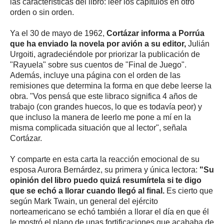
las características del libro: leer los capítulos en otro
orden o sin orden.
Ya el 30 de mayo de 1962,
Cortázar informa a Porrúa
que ha enviado la novela por avión a su editor,
Julián
Urgoiti, agradeciéndole por priorizar la publicación de
"Rayuela" sobre sus cuentos de "Final de Juego".
Además, incluye una página con el orden de las
remisiones que determina la forma en que debe leerse la
obra. "Vos pensá que este libraco significa 4 años de
trabajo (con grandes huecos, lo que es todavía peor) y
que incluso la manera de leerlo me pone a mí en la
misma complicada situación que al lector", señala
Cortázar.
Y comparte en esta carta la reacción emocional de su
esposa Aurora Bernárdez, su primera y única lectora:
"Su
opinión del libro puedo quizá resumírtela si te digo
que se echó a llorar cuando llegó al final.
Es cierto que
según Mark Twain, un general del ejército
norteamericano se echó también a llorar el día en que él
le mostró el plano de unas fortificaciones que acababa de