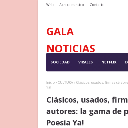
Web
Acerca nuestro
Contacto
GALA
NOTICIAS
SOCIEDAD
VIRALES
NETFLIX
D
Inicio
CULTURA
Clásicos, usados, firmas célebr
Ya!
Clásicos, usados, fir
autores: la gama de p
Poesía Ya!