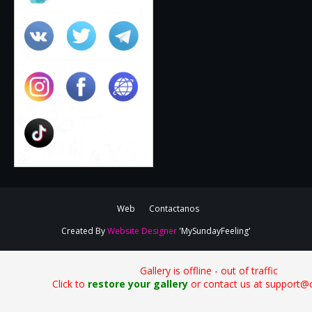
Web
Contactanos
Created By
Website Designer
'MySundayFeeling'
Gallery is offline - out of traffic
Click to
restore your gallery
or contact us at support@