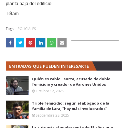
planta baja del edificio.
Télam
Tags:
POLICIALES
ENTRADAS QUE PUEDEN INTERESARTE
Quién es Pablo Laurta, acusado de doble
femicidio y creador de Varones Unidos
Octubre 12, 2025
Triple femicidio: según el abogado de la
familia de Lara, “hay más involucrados”
Septiembre 28, 2025
La autopsia al adolescente de 15 años que