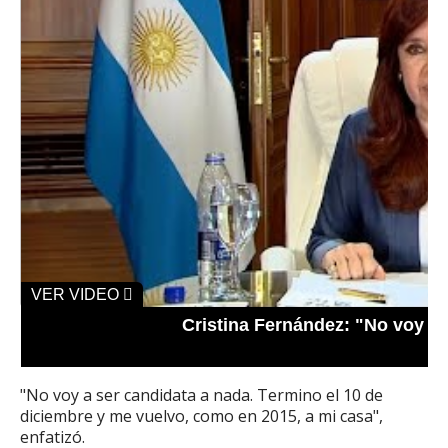
VER VIDEO
Cristina Fernández: "No voy a 
"No voy a ser candidata a nada. Termino el 10 de
diciembre y me vuelvo, como en 2015, a mi casa",
enfatizó.