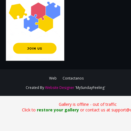
Web
Contactanos
Created By
Website Designer
'MySundayFeeling'
Gallery is offline - out of traffic
Click to
restore your gallery
or contact us at support@