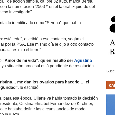
ca, "de acción simple, calibre 32 auto, marca Bersa,
on la numeración '25037' en el lateral izquierdo del
echo investigado".
contacto identificado como "Serena" que había
x está jede", escribió a ese contacto, según el
ar por la PSA. Ese mismo día le dijo a otro contacto
nada… es mío el fierro"
to
"Amor de mi vida", quien resultó ser
Agustina
cuya situación procesal está pendiente de resolución
Busc
 Cristina… me dan los ovarios para hacerlo … el
CA
eguridad"
, le escribió.
e, para esa época, Uliarte ya había tomado la decisión
presidenta, Cristina Elisabet Fernández de Kirchner,
olo le bastaba definir las circunstancias de modo,
nó la jueza.