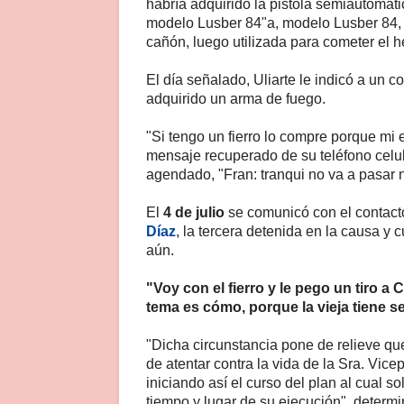
habría adquirido la pistola semiautomáti
modelo Lusber 84"a, modelo Lusber 84, c
cañón, luego utilizada para cometer el h
El día señalado, Uliarte le indicó a un 
adquirido un arma de fuego.
"Si tengo un fierro lo compre porque mi e
mensaje recuperado de su teléfono celul
agendado, "Fran: tranqui no va a pasar 
El
4 de julio
se comunicó con el contac
Díaz
, la tercera detenida en la causa y 
aún.
"Voy con el fierro y le pego un tiro a
tema es cómo, porque la vieja tiene s
"Dicha circunstancia pone de relieve qu
de atentar contra la vida de la Sra. Vice
iniciando así el curso del plan al cual s
tiempo y lugar de su ejecución", determi