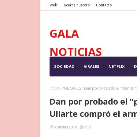
Web
Acerca nuestro
Contacto
GALA
NOTICIAS
SOCIEDAD
VIRALES
NETFLIX
D
Inicio
POLICIALES
Dan por probado el "plan crim
Dan por probado el "p
Uliarte compró el arm
Noticias Gala
9:15