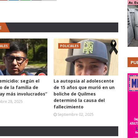
E
IALES
POLICIALES
PU
femicidio: según el
La autopsia al adolescente
 de la familia de
de 15 años que murió en un
hay más involucrados”
boliche de Quilmes
determinó la causa del
mbre 28, 2025
fallecimiento
Septiembre 02, 2025