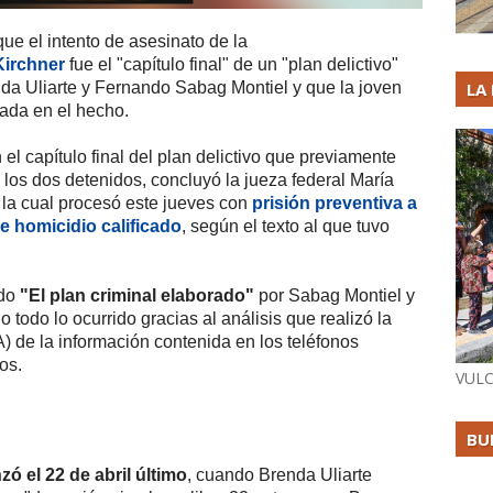
que el intento de asesinato de la
Kirchner
fue el "capítulo final" de un "plan delictivo"
da Uliarte y Fernando Sabag Montiel y que la joven
LA
sada en el hecho.
el capítulo final del plan delictivo que previamente
los dos detenidos, concluyó la jueza federal María
 la cual procesó este jueves con
prisión preventiva a
 homicidio calificado
, según el texto al que tuvo
do
"El plan criminal elaborado"
por Sabag Montiel y
o todo lo ocurrido gracias al análisis que realizó la
) de la información contenida en los teléfonos
os.
VULC
BU
 el 22 de abril último
, cuando Brenda Uliarte