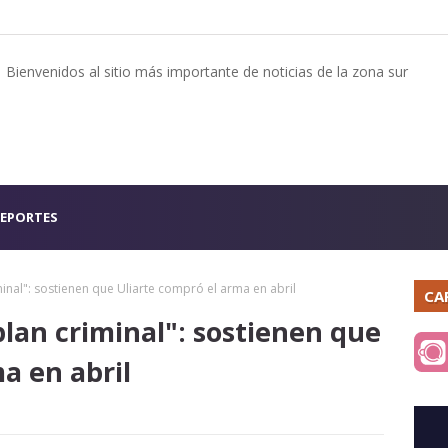
Bienvenidos al sitio más importante de noticias de la zona sur
EPORTES
inal": sostienen que Uliarte compró el arma en abril
CA
lan criminal": sostienen que
a en abril