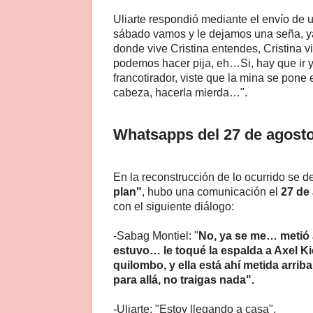
Uliarte respondió mediante el envío de 
sábado vamos y le dejamos una seña, ya
donde vive Cristina entendes, Cristina v
podemos hacer pija, eh…Si, hay que ir 
francotirador, viste que la mina se pone e
cabeza, hacerla mierda…".
Whatsapps del 27 de agost
En la reconstrucción de lo ocurrido se 
plan"
, hubo una comunicación el
27 de
con el siguiente diálogo:
-Sabag Montiel: "
No, ya se me… metió a
estuvo… le toqué la espalda a Axel Kic
quilombo, y ella está ahí metida arrib
para allá, no traigas nada".
-Uliarte: "Estoy llegando a casa".