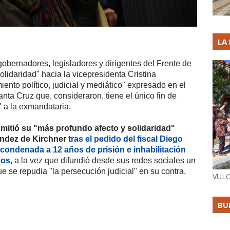
LA
gobernadores, legisladores y dirigentes del Frente de
lidaridad" hacia la vicepresidenta Cristina
ento político, judicial y mediático" expresado en el
anta Cruz que, consideraron, tiene el único fin de
" a la exmandataria.
smitió su "más profundo afecto y solidaridad"
ández de Kirchner
tras el pedido del fiscal Diego
condenada a 12 años de prisión e inhabilitación
cos
, a la vez que difundió desde sus redes sociales un
e se repudia "la persecución judicial" en su contra.
VULC
BU