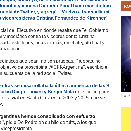
RO
 derecho y enseña Derecho Penal hace más de tres
enta de Twitter, y agregó: "Vuelvo a transmitir mi
a vicepresidenta Cristina Fernández de Kirchner
".
cial del Ejecutivo en donde resalta que "el Gobierno
 y mediática contra la vicepresidenta Cristina
da este lunes, una vez más, en el alegato final y
 Vialidad".
mediáticos que sean, no son pruebas. Pruebas, no
 objetivo de proscribir a @CFKArgentina", escribió el
n su cuenta de la red social Twitter.
entras se desarrollaba la última audiencia de las 9
scales Diego Luciani y Sergio Mola
en el juicio por el
Rock
blica vial en Santa Cruz entre 2003 y 2015, que se
y.
 argentinas hemos consolidado con esfuerzo
s"
, pidió De Pedro en su hilo de tuits, a los que
 Vicepresidenta.