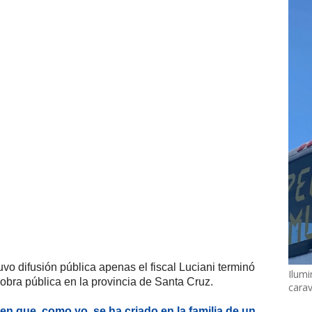
uvo difusión pública apenas el fiscal Luciani terminó
Ilumi
 obra pública en la provincia de Santa Cruz.
cara
en que, como yo, se ha criado en la familia de un