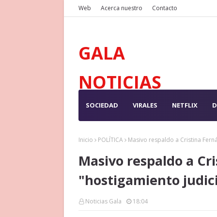
Web
Acerca nuestro
Contacto
GALA
NOTICIAS
SOCIEDAD
VIRALES
NETFLIX
D
Inicio
POLÍTICA
Masivo respaldo a Cristina Ferná
Masivo respaldo a Cri
"hostigamiento judici
Noticias Gala
18:04