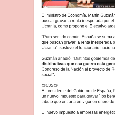
El ministro de Economía, Martín Guzmán
buscar gravar la renta inesperada por el
Ucrania, como propone el Ejecutivo arge
"Puro sentido común. España se suma a A
que buscan gravar la renta inesperada p
Ucrania", sostuvo el funcionario nacional
Guzmán añadió: "Distintos gobiernos d
distributivas que esa guerra está ge
Congreso de la Nación al proyecto de Ren
social".
@CJS@
El presidente del Gobierno de España, 
un nuevo impuesto para gravar "los bene
tributo que entraría en vigor en enero de
El nuevo impuesto a empresas energética