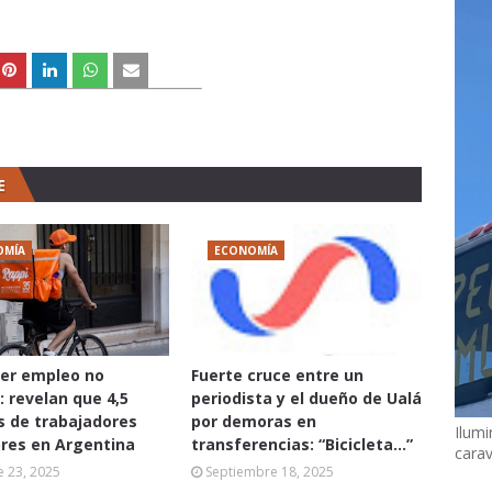
E
OMÍA
ECONOMÍA
er empleo no
Fuerte cruce entre un
: revelan que 4,5
periodista y el dueño de Ualá
s de trabajadores
por demoras en
Ilumi
res en Argentina
transferencias: “Bicicleta...”
cara
 23, 2025
Septiembre 18, 2025