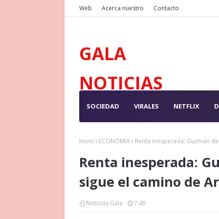
Web
Acerca nuestro
Contacto
GALA
NOTICIAS
SOCIEDAD
VIRALES
NETFLIX
D
Inicio
ECONOMÍA
Renta inesperada: Guzmán des
Renta inesperada: G
sigue el camino de A
Noticias Gala
7:49