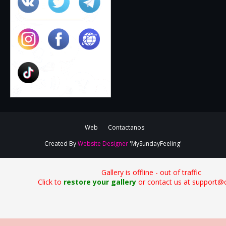
Web
Contactanos
Created By
Website Designer
'MySundayFeeling'
Gallery is offline - out of traffic
Click to
restore your gallery
or contact us at support@