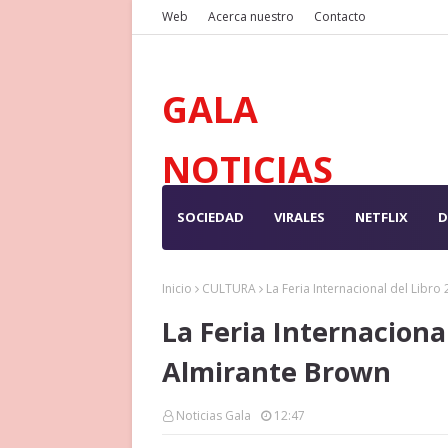
Web
Acerca nuestro
Contacto
GALA
NOTICIAS
SOCIEDAD
VIRALES
NETFLIX
D
Inicio
CULTURA
La Feria Internacional del Libro
La Feria Internacional
Almirante Brown
Noticias Gala
12:47