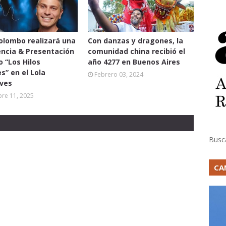
lombo realizará una
Con danzas y dragones, la
ncia & Presentación
comunidad china recibió el
o “Los Hilos
año 4277 en Buenos Aires
es” en el Lola
Febrero 03, 2024
ves
re 11, 2025
Busc
CA