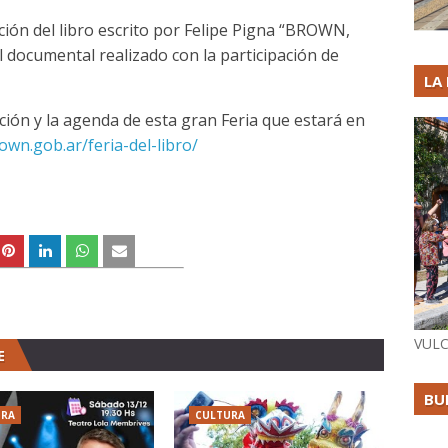
ción del libro escrito por Felipe Pigna “BROWN,
ocumental realizado con la participación de
LA
ción y la agenda de esta gran Feria que estará en
own.gob.ar/feria-del-libro/
VULC
E
BU
URA
CULTURA