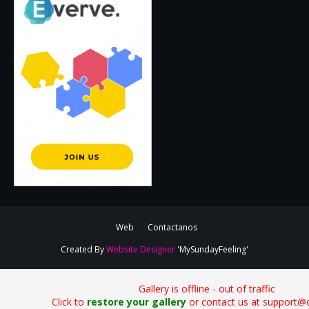
Web
Contactanos
Created By
Website Designer
'MySundayFeeling'
Gallery is offline - out of traffic
Click to
restore your gallery
or contact us at support@