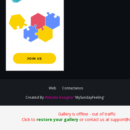
Web
Contactanos
Created By
Website Designer
'MySundayFeeling'
Gallery is offline - out of traffic
Click to
restore your gallery
or contact us at support@