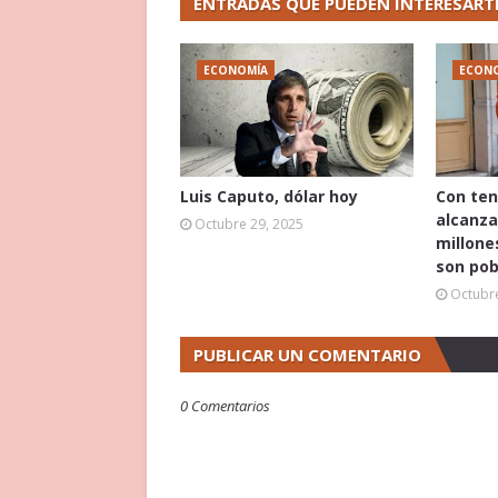
ENTRADAS QUE PUEDEN INTERESART
ECONOMÍA
ECON
Luis Caputo, dólar hoy
Con ten
alcanza
Octubre 29, 2025
millone
son pob
Octubre
PUBLICAR UN COMENTARIO
0 Comentarios