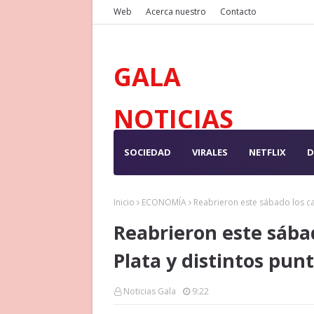
Web
Acerca nuestro
Contacto
GALA
NOTICIAS
SOCIEDAD
VIRALES
NETFLIX
D
Inicio
ECONOMÍA
Reabrieron este sábado los cas
Reabrieron este sábad
Plata y distintos punt
Noticias Gala
9:22