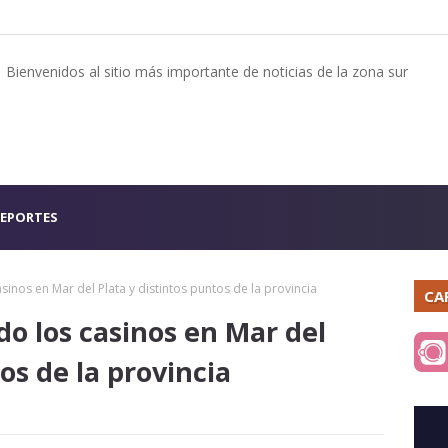
Bienvenidos al sitio más importante de noticias de la zona sur
EPORTES
inos en Mar del Plata y distintos puntos de la provincia
CA
o los casinos en Mar del
os de la provincia