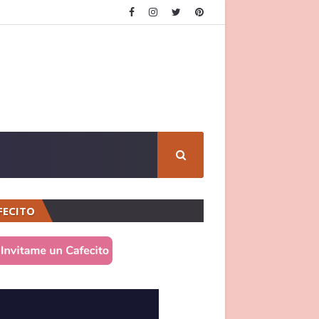
FECITO