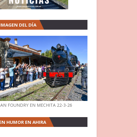
 IMAGEN DEL DÍA
AN FOUNDRY EN MECHITA 22-3-26
EN HUMOR EN AHIRA