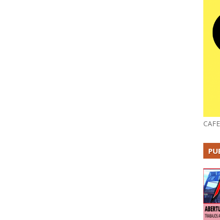
CAFE
PU