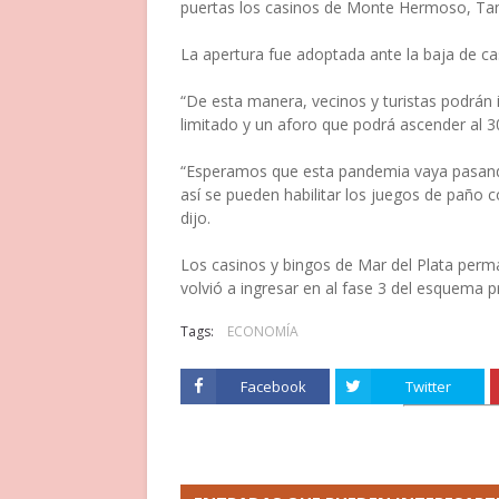
puertas los casinos de Monte Hermoso, Tandi
La apertura fue adoptada ante la baja de ca
“De esta manera, vecinos y turistas podrán 
limitado y un aforo que podrá ascender al 3
“Esperamos que esta pandemia vaya pasando 
así se pueden habilitar los juegos de paño c
dijo.
Los casinos y bingos de Mar del Plata perm
volvió a ingresar en al fase 3 del esquema pr
Tags:
ECONOMÍA
Facebook
Twitter