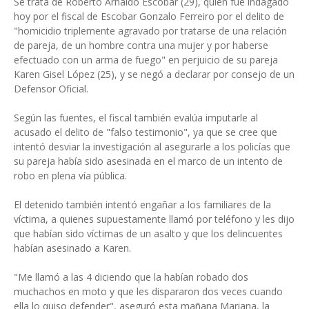
Se trata de Roberto Arnaldo Escobar (29), quien fue indagado
hoy por el fiscal de Escobar Gonzalo Ferreiro por el delito de
"homicidio triplemente agravado por tratarse de una relación
de pareja, de un hombre contra una mujer y por haberse
efectuado con un arma de fuego" en perjuicio de su pareja
Karen Gisel López (25), y se negó a declarar por consejo de un
Defensor Oficial.
Según las fuentes, el fiscal también evalúa imputarle al
acusado el delito de "falso testimonio", ya que se cree que
intentó desviar la investigación al asegurarle a los policías que
su pareja había sido asesinada en el marco de un intento de
robo en plena vía pública.
El detenido también intentó engañar a los familiares de la
víctima, a quienes supuestamente llamó por teléfono y les dijo
que habían sido víctimas de un asalto y que los delincuentes
habían asesinado a Karen.
"Me llamó a las 4 diciendo que la habían robado dos
muchachos en moto y que les dispararon dos veces cuando
ella lo quiso defender", aseguró esta mañana Mariana, la