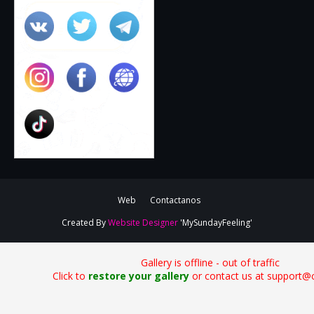
Web
Contactanos
Created By
Website Designer
'MySundayFeeling'
Gallery is offline - out of traffic
Click to
restore your gallery
or contact us at support@