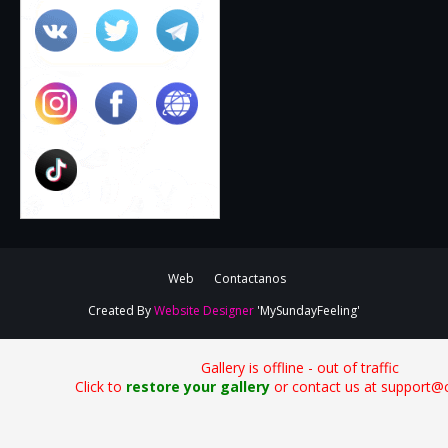
Web
Contactanos
Created By
Website Designer
'MySundayFeeling'
Gallery is offline - out of traffic
Click to
restore your gallery
or contact us at support@