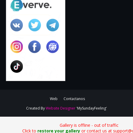
Web
Contactanos
Created By
Website Designer
'MySundayFeeling'
Gallery is offline - out of traffic
Click to
restore your gallery
or contact us at support@