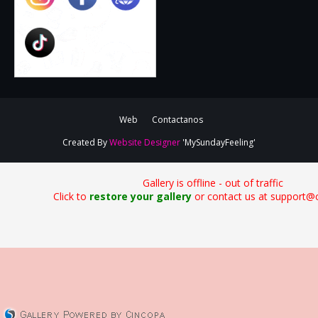
Web
Contactanos
Created By
Website Designer
'MySundayFeeling'
Gallery is offline - out of traffic
Click to
restore your gallery
or contact us at support@