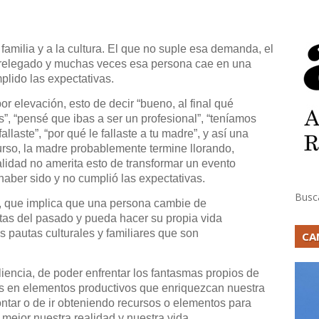
amilia y a la cultura. El que no suple esa demanda, el
relegado y muchas veces esa persona cae en una
lido las expectativas.
r elevación, esto de decir “bueno, al final qué
”, “pensé que ibas a ser un profesional”, “teníamos
allaste”, “por qué le fallaste a tu madre”, y así una
rso, la madre probablemente termine llorando,
lidad no amerita esto de transformar un evento
haber sido y no cumplió las expectativas.
Busc
r, que implica que una persona cambie de
as del pasado y pueda hacer su propia vida
s pautas culturales y familiares que son
CA
iencia, de poder enfrentar los fantasmas propios de
las en elementos productivos que enriquezcan nuestra
ntar o de ir obteniendo recursos o elementos para
r mejor nuestra realidad y nuestra vida.