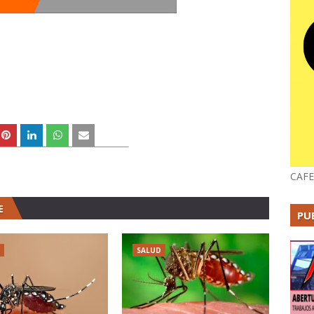
CAFE
E
PU
SALUD