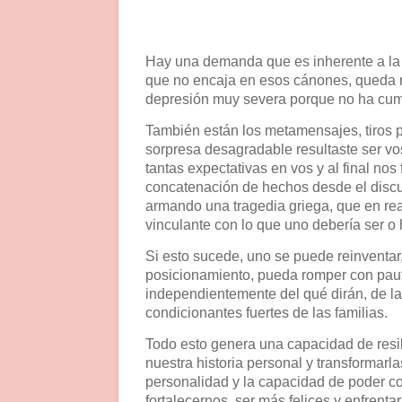
Hay una demanda que es inherente a la f
que no encaja en esos cánones, queda 
depresión muy severa porque no ha cump
También están los metamensajes, tiros po
sorpresa desagradable resultaste ser vos
tantas expectativas en vos y al final nos f
concatenación de hechos desde el discu
armando una tragedia griega, que en rea
vinculante con lo que uno debería ser o 
Si esto sucede, uno se puede reinventa
posicionamiento, pueda romper con paut
independientemente del qué dirán, de la
condicionantes fuertes de las familias.
Todo esto genera una capacidad de resil
nuestra historia personal y transformar
personalidad y la capacidad de poder co
fortalecernos, ser más felices y enfrenta