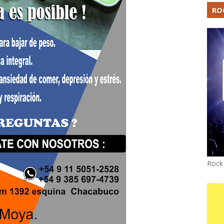
RO
Rock