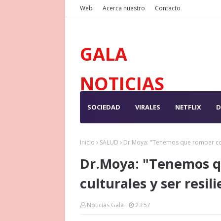
Web
Acerca nuestro
Contacto
GALA
NOTICIAS
SOCIEDAD
VIRALES
NETFLIX
D
Inicio
SALUD
Dr.Moya: "Tenemos que romper con 
Dr.Moya: "Tenemos q
culturales y ser resil
Noticias Gala
23:57