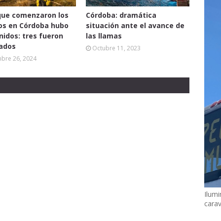
que comenzaron los
Córdoba: dramática
os en Córdoba hubo
situación ante el avance de
nidos: tres fueron
las llamas
ados
Octubre 11, 2023
mbre 26, 2024
Ilumi
cara