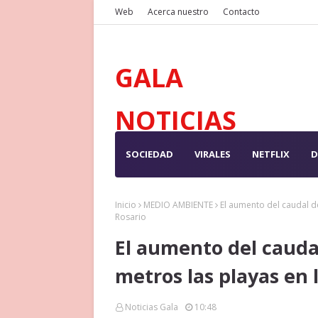
Web
Acerca nuestro
Contacto
GALA
NOTICIAS
SOCIEDAD
VIRALES
NETFLIX
D
Inicio
MEDIO AMBIENTE
El aumento del caudal de
Rosario
El aumento del caudal
metros las playas en 
Noticias Gala
10:48