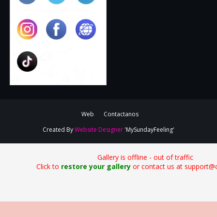
Web
Contactanos
Created By
Website Designer
'MySundayFeeling'
Gallery is offline - out of traffic
Click to
restore your gallery
or contact us at support@