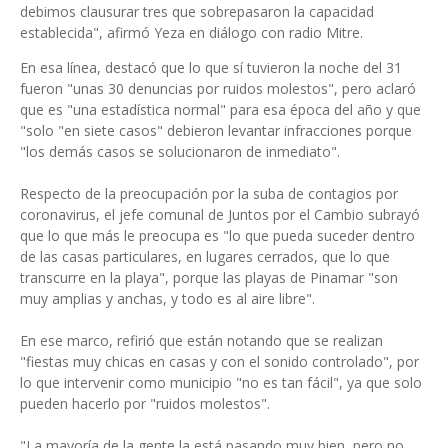
debimos clausurar tres que sobrepasaron la capacidad
establecida", afirmó Yeza en diálogo con radio Mitre.
En esa línea, destacó que lo que sí tuvieron la noche del 31
fueron "unas 30 denuncias por ruidos molestos", pero aclaró
que es "una estadística normal" para esa época del año y que
"solo "en siete casos" debieron levantar infracciones porque
"los demás casos se solucionaron de inmediato".
Respecto de la preocupación por la suba de contagios por
coronavirus, el jefe comunal de Juntos por el Cambio subrayó
que lo que más le preocupa es "lo que pueda suceder dentro
de las casas particulares, en lugares cerrados, que lo que
transcurre en la playa", porque las playas de Pinamar "son
muy amplias y anchas, y todo es al aire libre".
En ese marco, refirió que están notando que se realizan
"fiestas muy chicas en casas y con el sonido controlado", por
lo que intervenir como municipio "no es tan fácil", ya que solo
pueden hacerlo por "ruidos molestos".
"La mayoría de la gente la está pasando muy bien, pero no