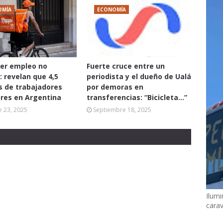
OMÍA
ECONOMÍA
er empleo no
Fuerte cruce entre un
: revelan que 4,5
periodista y el dueño de Ualá
s de trabajadores
por demoras en
res en Argentina
transferencias: “Bicicleta...”
 23, 2025
Septiembre 18, 2025
Ilumi
cara