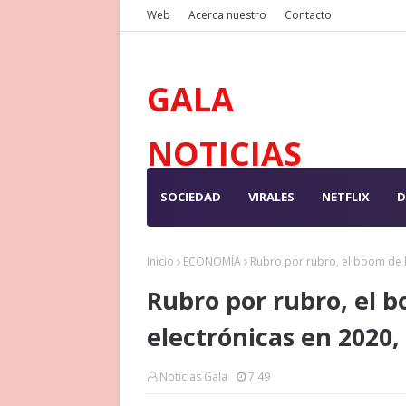
Web
Acerca nuestro
Contacto
GALA
NOTICIAS
SOCIEDAD
VIRALES
NETFLIX
D
Inicio
ECONOMÍA
Rubro por rubro, el boom de 
Rubro por rubro, el b
electrónicas en 2020
Noticias Gala
7:49