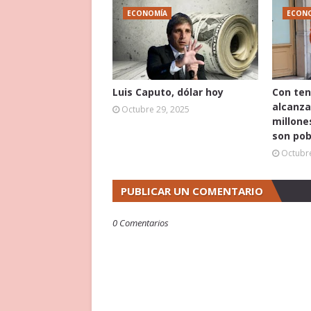
ECONOMÍA
ECON
Luis Caputo, dólar hoy
Con ten
alcanza
Octubre 29, 2025
millone
son pob
Octubre
PUBLICAR UN COMENTARIO
0 Comentarios