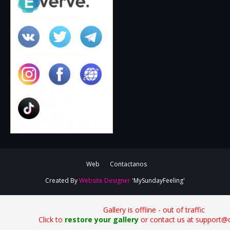
Web
Contactanos
Created By
Website Designer
'MySundayFeeling'
Gallery is offline - out of traffic
Click to
restore your gallery
or contact us at support@