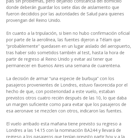
país sin problemas, pero dejando constancia del domicilio
donde deberán guardar los siete días de aislamiento que
fueron decididos por las autoridades de Salud para quienes
provengan del Reino Unido.
En cuanto a la tripulación, si bien no hubo confirmación oficial
por parte de la aerolínea, las fuentes dijeron a Télam que
“probablemente” quedasen en un lugar aislado del aeropuerto,
tras haber sido sometidos también al test, hasta la hora de
partir de regreso al Reino Unido y evitar así tener que
permanecer en Buenos Aires una semana de cuarentena.
La decisión de armar “una especie de burbuja” con los
pasajeros provenientes de Londres, estuvo favorecida por el
hecho de que, con posterioridad a este vuelo, estaban
previstos otros cuatro recién después de las 10, lo que daba
un margen suficiente como para evitar que los pasajeros de
esa aeronave se mezclen con otros, indicaron las fuentes.
El vuelo arribado esta mañana tiene previsto su regreso a
Londres a las 14.15 con la nominación BA244 y llevará de
regreso a los pasajeros que tenían previsto partir hoy y a la