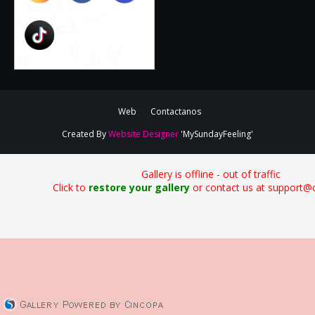
Web
Contactanos
Created By
Website Designer
'MySundayFeeling'
Gallery is offline - out of traffic
Click to
restore your gallery
or contact us at support@