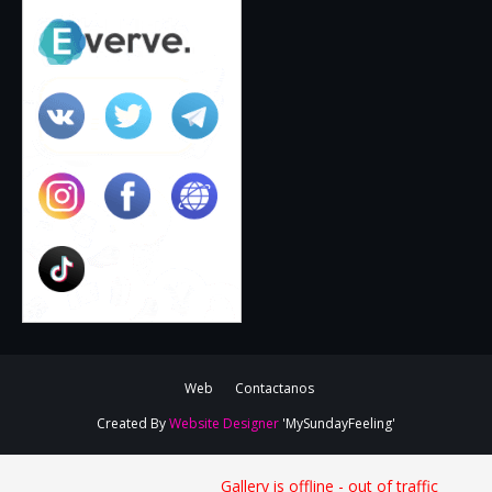
Web
Contactanos
Created By
Website Designer
'MySundayFeeling'
Gallery is offline - out of traffic