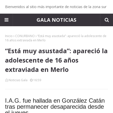
Bienvenidos al sitio más importante de noticias de la zona sur
GALA NOTICIAS
Inicio
CONURBANO
“Está muy asustada”: apareció la adolescente de
16 años extraviada en Merlo
“Está muy asustada”: apareció la
adolescente de 16 años
extraviada en Merlo
Noticias Gala
16:59
I.A.G. fue hallada en González Catán
tras permanecer desaparecida desde
el jueves.