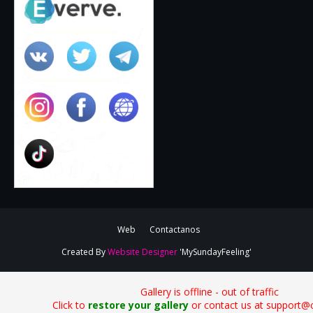
Web
Contactanos
Created By
Website Designer
'MySundayFeeling'
Gallery is offline - out of traffic
Click to
restore your gallery
or contact us at support@