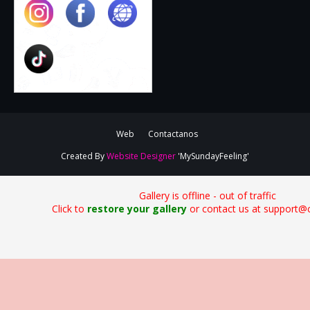
Web
Contactanos
Created By
Website Designer
'MySundayFeeling'
Gallery is offline - out of traffic
Click to
restore your gallery
or contact us at support@