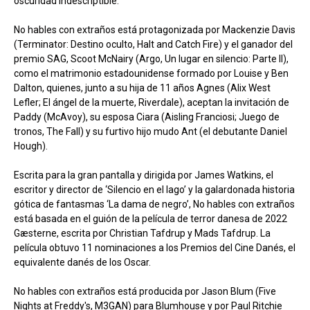
oscuridad indescriptible.
No hables con extraños está protagonizada por Mackenzie Davis
(Terminator: Destino oculto, Halt and Catch Fire) y el ganador del
premio SAG, Scoot McNairy (Argo, Un lugar en silencio: Parte II),
como el matrimonio estadounidense formado por Louise y Ben
Dalton, quienes, junto a su hija de 11 años Agnes (Alix West
Lefler; El ángel de la muerte, Riverdale), aceptan la invitación de
Paddy (McAvoy), su esposa Ciara (Aisling Franciosi; Juego de
tronos, The Fall) y su furtivo hijo mudo Ant (el debutante Daniel
Hough).
Escrita para la gran pantalla y dirigida por James Watkins, el
escritor y director de ‘Silencio en el lago’ y la galardonada historia
gótica de fantasmas ‘La dama de negro’, No hables con extraños
está basada en el guión de la película de terror danesa de 2022
Gæsterne, escrita por Christian Tafdrup y Mads Tafdrup. La
película obtuvo 11 nominaciones a los Premios del Cine Danés, el
equivalente danés de los Oscar.
No hables con extraños está producida por Jason Blum (Five
Nights at Freddy's, M3GAN) para Blumhouse y por Paul Ritchie