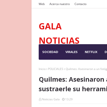
Web
Acerca nuestro
Contacto
GALA
NOTICIAS
SOCIEDAD
VIRALES
NETFLIX
D
Inicio
POLICIALES
Quilmes: Asesinaron a un fotóg
Quilmes: Asesinaron 
sustraerle su herram
Noticias Gala
13:29