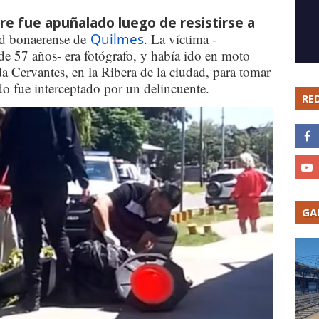
e fue apuñalado luego de resistirse a
ad bonaerense de
Quilmes
. La víctima -
 de 57 años- era fotógrafo, y había ido en moto
da Cervantes, en la Ribera de la ciudad, para tomar
do fue interceptado por un delincuente.
RE
GA