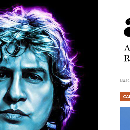
Busc
CA