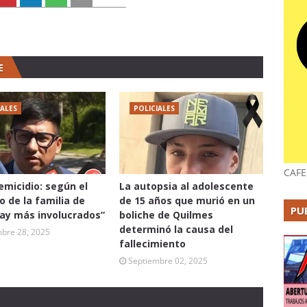
E
IALES
POLICIALES
CAFE
femicidio: según el
La autopsia al adolescente
 de la familia de
de 15 años que murió en un
PU
hay más involucrados”
boliche de Quilmes
determinó la causa del
bre 28, 2025
fallecimiento
Septiembre 02, 2025