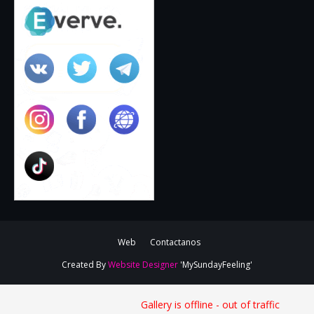
Web
Contactanos
Created By
Website Designer
'MySundayFeeling'
Gallery is offline - out of traffic