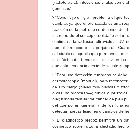
(radioterapia); infecciones virales como
genéticas”.
“Constituye un gran problema el que to
cambiar, ya que el bronceado es una respu
reacción de la piel, que se defiende del
incorporado el concepto del daño solar a
continua a la radiación ultravioleta, UV, d
que el bronceado es perjudicial. Cua
saludable es aquella que permanece el ma
los hábitos de ‘tomar sol’, se eviten l
que esta tendencia creciente se interrump
“Para una detección temprana se debe f
dermatoscopia (manual), para reconocer c
de alto riesgo (pieles muy blancas o fot
o casi no broncean—; rubios o pelirrojos
piel; historia familiar de cáncer de piel)
del cuerpo en general y de los lunares
detectar nuevas lesiones o cambios de le
“El diagnóstico precoz permitirá un t
cosmético sobre la zona afectada, hecho