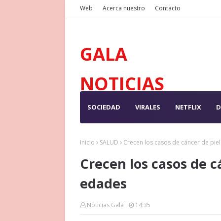
Web
Acerca nuestro
Contacto
GALA
NOTICIAS
SOCIEDAD
VIRALES
NETFLIX
D
Inicio
SALUD
Crecen los casos de cáncer de pie
Crecen los casos de c
edades
Noticias Gala
14:35