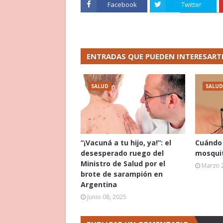
Facebook
Twitter
ENTRADAS QUE PUEDEN INTERESART
SALUD
SALUD
“¡Vacuná a tu hijo, ya!”: el
Cuándo 
desesperado ruego del
mosquit
Ministro de Salud por el
Marzo 
brote de sarampión en
Argentina
Junio 08, 2025