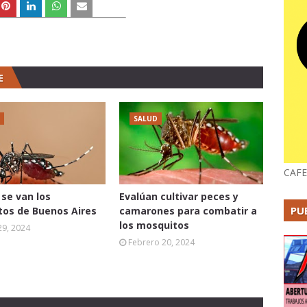
E
SALUD
CAFE
se van los
Evalúan cultivar peces y
PU
os de Buenos Aires
camarones para combatir a
los mosquitos
29, 2024
Febrero 20, 2024