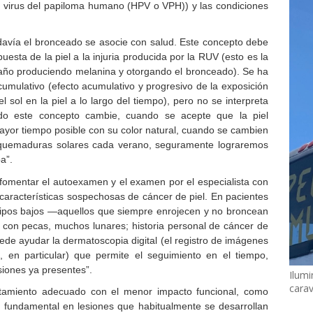
 el virus del papiloma humano (HPV o VPH)) y las condiciones
davía el bronceado se asocie con salud. Este concepto debe
esta de la piel a la injuria producida por la RUV (esto es la
 daño produciendo melanina y otorgando el bronceado). Se ha
cumulativo (efecto acumulativo y progresivo de la exposición
el sol en la piel a lo largo del tiempo), pero no se interpreta
ndo este concepto cambie, cuando se acepte que la piel
yor tiempo posible con su color natural, cuando se cambien
as quemaduras solares cada verano, seguramente lograremos
a”.
omentar el autoexamen y el examen por el especialista con
aracterísticas sospechosas de cáncer de piel. En pacientes
otipos bajos —aquellos que siempre enrojecen y no broncean
; con pecas, muchos lunares; historia personal de cáncer de
 puede ayudar la dermatoscopia digital (el registro de imágenes
, en particular) que permite el seguimiento en el tiempo,
siones ya presentes”.
Ilumi
cara
ratamiento adecuado con el menor impacto funcional, como
 fundamental en lesiones que habitualmente se desarrollan