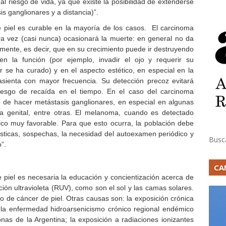
al riesgo de vida, ya que existe la posibilidad de extenderse
is ganglionares y a distancia)”.
e piel es curable en la mayoría de los casos. El carcinoma
ra vez (casi nunca) ocasionará la muerte: en general no da
lmente, es decir, que en su crecimiento puede ir destruyendo
en la función (por ejemplo, invadir el ojo y requerir su
r se ha curado) y en el aspecto estético, en especial en la
asienta con mayor frecuencia. Su detección precoz evitará
iesgo de recaída en el tiempo. En el caso del carcinoma
o de hacer metástasis ganglionares, en especial en algunas
ea genital, entre otras. El melanoma, cuando es detectado
co muy favorable. Para que esto ocurra, la población debe
rísticas, sospechas, la necesidad del autoexamen periódico y
Busc
”.
CA
e piel es necesaria la educación y concientización acerca de
ción ultravioleta (RUV), como son el sol y las camas solares.
lo de cáncer de piel. Otras causas son: la exposición crónica
 la enfermedad hidroarsenicismo crónico regional endémico
as de la Argentina; la exposición a radiaciones ionizantes