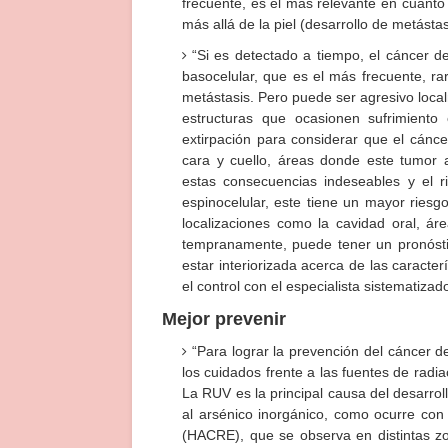
frecuente, es el más relevante en cuanto 
más allá de la piel (desarrollo de metástas
“Si es detectado a tiempo, el cáncer d
basocelular, que es el más frecuente, ra
metástasis. Pero puede ser agresivo loca
estructuras que ocasionen sufrimiento 
extirpación para considerar que el cánce
cara y cuello, áreas donde este tumor 
estas consecuencias indeseables y el r
espinocelular, este tiene un mayor riesg
localizaciones como la cavidad oral, ár
tempranamente, puede tener un pronósti
estar interiorizada acerca de las caracte
el control con el especialista sistematizado
Mejor prevenir
“Para lograr la prevención del cáncer d
los cuidados frente a las fuentes de radia
La RUV es la principal causa del desarrol
al arsénico inorgánico, como ocurre con
(HACRE), que se observa en distintas zon