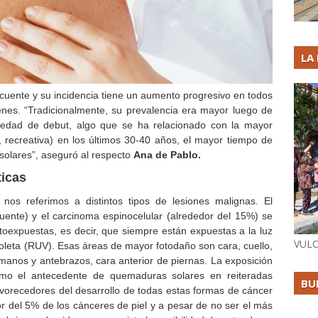
LA
recuente y su incidencia tiene un aumento progresivo en todos
venes. “Tradicionalmente, su prevalencia era mayor luego de
edad de debut, algo que se ha relacionado con la mayor
va, recreativa) en los últimos 30-40 años, el mayor tiempo de
solares”, aseguró al respecto
Ana de Pablo.
ticas
os referimos a distintos tipos de lesiones malignas. El
uente) y el carcinoma espinocelular (alrededor del 15%) se
oexpuestas, es decir, que siempre están expuestas a la luz
VULC
violeta (RUV). Esas áreas de mayor fotodaño son cara, cuello,
 manos y antebrazos, cara anterior de piernas. La exposición
omo el antecedente de quemaduras solares en reiteradas
BU
vorecedores del desarrollo de todas estas formas de cáncer
r del 5% de los cánceres de piel y a pesar de no ser el más