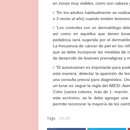
en zonas muy visibles, como son cabeza y
“En los adultos habitualmente se realiz
o 3 veces al año) cuando existen lesiones
“Los controles con un dermatólogo deb
así como en aquellos que tienen lunar
pediátrica será sugerida por el dermatól
La frecuencia de cáncer de piel en los ni
que se debe incorporar las medidas de cu
de desarrollo de lesiones premalignas y ma
“El autoexamen es importante para pode
esta manera, detectar la aparición de le
una consulta precoz para diagnóstico. Un
un lunar es seguir la regla del ABCD- Asim
Color (varios colores, más de 1: marrón,
este acrónimo, se le debe agregar una 
permite reconocer la mayoría de los camb
Tags:
SALUD