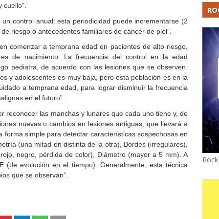
 cuello”.
RO
a un control anual: esta periodicidad puede incrementarse (2
 de riesgo o antecedentes familiares de cáncer de piel”.
en comenzar a temprana edad en pacientes de alto riesgo,
es de nacimiento. La frecuencia del control en la edad
ogo pediatra, de acuerdo con las lesiones que se observen.
ños y adolescentes es muy baja, pero esta población es en la
idado a temprana edad, para lograr disminuir la frecuencia
lignas en el futuro”.
r reconocer las manchas y lunares que cada uno tiene y, de
siones nuevas o cambios en lesiones antiguas, que llevará a
a forma simple para detectar características sospechosas en
etría (una mitad en distinta de la otra), Bordes (irregulares),
 rojo, negro, pérdida de color), Diámetro (mayor a 5 mm). A
Rock
E (de evolución en el tiempo). Generalmente, esta técnica
ios que se observan”.