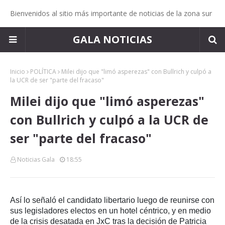
Bienvenidos al sitio más importante de noticias de la zona sur
GALA NOTICIAS
Inicio
POLÍTICA
Milei dijo que "limó asperezas" con Bullrich y culpó a
la UCR de ser "parte del fracaso"
Milei dijo que "limó asperezas"
con Bullrich y culpó a la UCR de
ser "parte del fracaso"
Noticias Gala
18:55
Así lo señaló el candidato libertario luego de reunirse con
sus legisladores electos en un hotel céntrico, y en medio
de la crisis desatada en JxC tras la decisión de Patricia