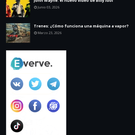
John Wayne: el nuevo video de Billy Idol
Junio 03, 2026
Trenes: ¿Cómo funciona una máquina a vapor?
Marzo 23, 2026