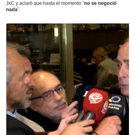
JxC y aclaró que hasta el momento "
no se negoció
nada
".