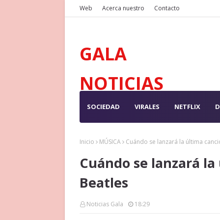
Web
Acerca nuestro
Contacto
GALA
NOTICIAS
SOCIEDAD
VIRALES
NETFLIX
D
Inicio
MÚSICA
Cuándo se lanzará la última canci
Cuándo se lanzará la
Beatles
Noticias Gala
18:29