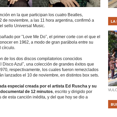
ción en la que participan los cuatro Beatles,
 2 de noviembre, a las 11 hora argentina, confirmó a
LA
el sello Universal Music.
añado por "Love Me Do", el primer corte con el que el
conocer en 1962, a modo de gran parábola entre su
 círculo.
n de los dos discos compilatorios conocidos
l Disco Azul", una colección de grandes éxitos que
970, respectivamente, los cuales fueron remezclados
án lanzados el 10 de noviembre, en distintos box sets.
a especial creada por el artista Ed Ruscha y su
VULC
 documental de 12 minutos
, escrito y dirigido por
ás de esta canción inédita, y del que hoy se dio a
BU