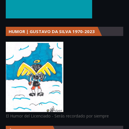
HUMOR | GUSTAVO DA SILVA 1970-2023
El Humor del Licenciado - Serás recordado por siempre