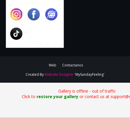
Web
Contactanos
Created By
Website Designer
'MySundayFeeling'
Gallery is offline - out of traffic
Click to
restore your gallery
or contact us at support@