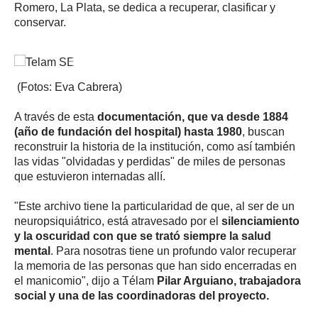
Romero, La Plata, se dedica a recuperar, clasificar y
conservar.
P
N
r
e
(Fotos: Eva Cabrera)
e
x
v
t
A través de esta
documentación, que va desde 1884
i
(año de fundación del hospital) hasta 1980
, buscan
o
reconstruir la historia de la institución, como así también
u
las vidas "olvidadas y perdidas" de miles de personas
s
que estuvieron internadas allí.
"Este archivo tiene la particularidad de que, al ser de un
neuropsiquiátrico, está atravesado por el
silenciamiento
y la oscuridad con que se trató siempre la salud
mental
. Para nosotras tiene un profundo valor recuperar
la memoria de las personas que han sido encerradas en
el manicomio", dijo a Télam
Pilar Arguiano, trabajadora
social y una de las coordinadoras del proyecto.