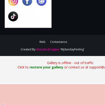
Web
Contactanos
Created By
Website Designer
'MySundayFeeling'
Gallery is offline - out of traffic
Click to
restore your gallery
or contact us at support@