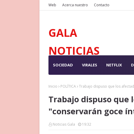
Web
Acerca nuestro
Contacto
GALA
NOTICIAS
SOCIEDAD
VIRALES
NETFLIX
D
Inicio
POLÍTICA
Trabajo dispuso que los afecta
Trabajo dispuso que l
"conservarán goce ín
Noticias Gala
19:32