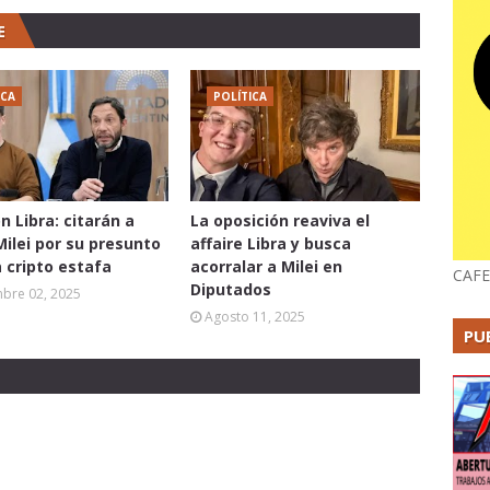
E
ICA
POLÍTICA
n Libra: citarán a
La oposición reaviva el
Milei por su presunto
affaire Libra y busca
a cripto estafa
acorralar a Milei en
CAFE
Diputados
mbre 02, 2025
Agosto 11, 2025
PU