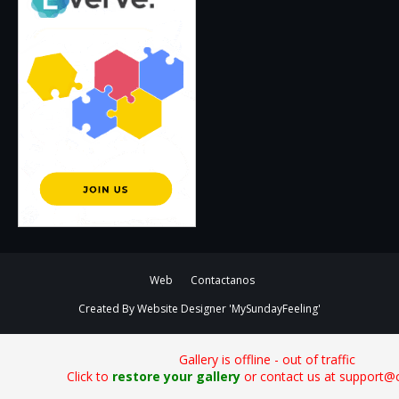
Web
Contactanos
Created By
Website Designer
'MySundayFeeling'
Gallery is offline - out of traffic
Click to
restore your gallery
or contact us at support@