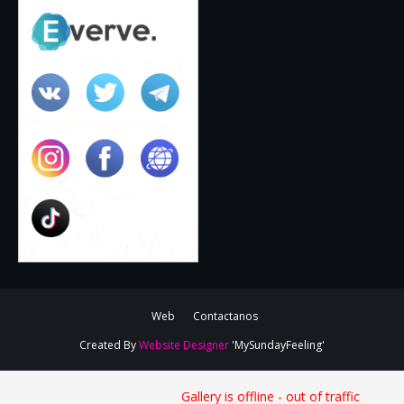
Web
Contactanos
Created By
Website Designer
'MySundayFeeling'
Gallery is offline - out of traffic