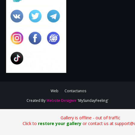
Web
Contactanos
Created By
Website Designer
'MySundayFeeling'
Gallery is offline - out of traffic
Click to
restore your gallery
or contact us at support@