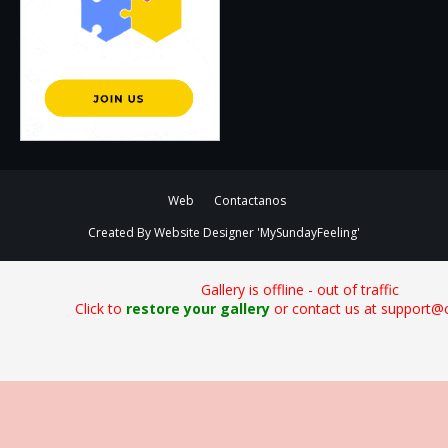
Web
Contactanos
Created By
Website Designer
'MySundayFeeling'
Gallery is offline - out of traffic
Click to
restore your gallery
or contact us at support@