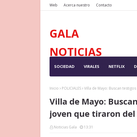
Web
Acerca nuestro
Contacto
GALA
NOTICIAS
SOCIEDAD
VIRALES
NETFLIX
D
Inicio
POLICIALES
Villa de Mayo: Buscan testigos 
Villa de Mayo: Buscan 
joven que tiraron del
Noticias Gala
13:31