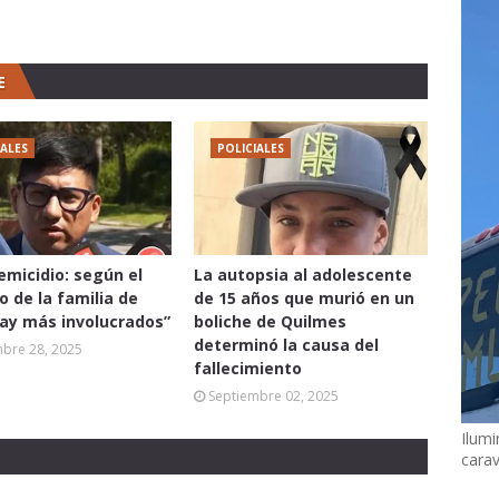
E
IALES
POLICIALES
femicidio: según el
La autopsia al adolescente
 de la familia de
de 15 años que murió en un
hay más involucrados”
boliche de Quilmes
determinó la causa del
mbre 28, 2025
fallecimiento
Septiembre 02, 2025
Ilumi
cara