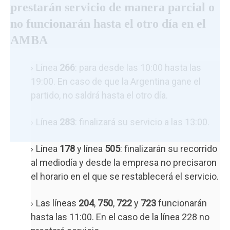
prestarán servicio de manera parcial o
no funcionarán hasta el otro día en el
AMBA
Línea
266
: para desde las 10:00 hasta las
19:00. En caso de que la Argentina gane el
partido, no saldrá hasta el otro día.
Línea
283
: finalizará su servicio a las 13:00.
Línea
178
y línea
505
: finalizarán su recorrido
al mediodía y desde la empresa no precisaron
el horario en el que se restablecerá el servicio.
Las líneas
204
,
750
,
722
y
723
funcionarán
hasta las 11:00. En el caso de la línea 228 no